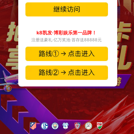
k8凯发·博彩娱乐第一品牌！
注册送豪礼·亿万奖池·首存送88888元